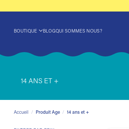
Passer
au
contenu
BOUTIQUE
BLOG
QUI SOMMES NOUS?
14 ANS ET +
Accueil
/
Produit Age
/
14 ans et +