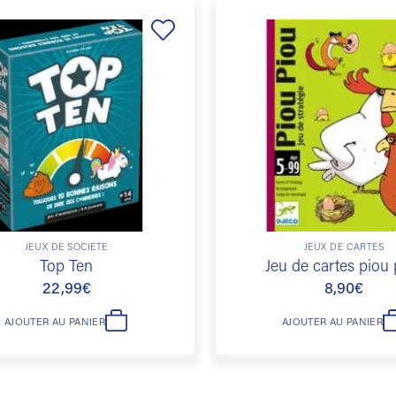
Ajouter
à la
liste de
souhaits
JEUX DE SOCIÉTÉ
JEUX DE CARTES
Top Ten
Jeu de cartes piou 
22,99
€
8,90
€
AJOUTER AU PANIER
AJOUTER AU PANIER