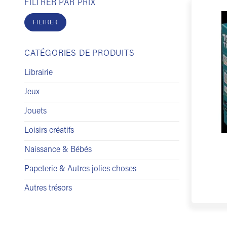
FILTRER PAR PRIX
Prix
Prix
min
max
FILTRER
CATÉGORIES DE PRODUITS
Librairie
Jeux
Jouets
Loisirs créatifs
Naissance & Bébés
Papeterie & Autres jolies choses
Autres trésors