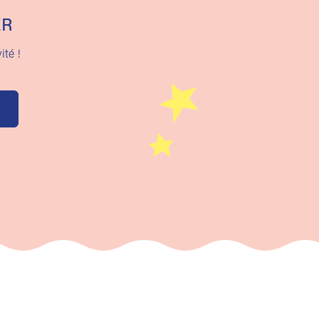
ER
ité !