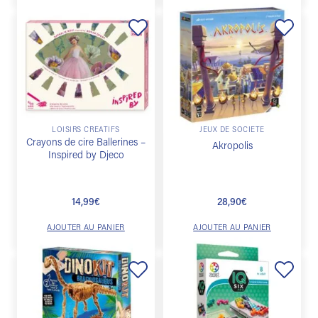
Ajouter
Ajouter
à la
à la
liste de
liste de
souhaits
souhaits
LOISIRS CRÉATIFS
JEUX DE SOCIÉTÉ
Crayons de cire Ballerines –
Akropolis
Inspired by Djeco
14,99
€
28,90
€
AJOUTER AU PANIER
AJOUTER AU PANIER
Ajouter
Ajouter
à la
à la
liste de
liste de
souhaits
souhaits