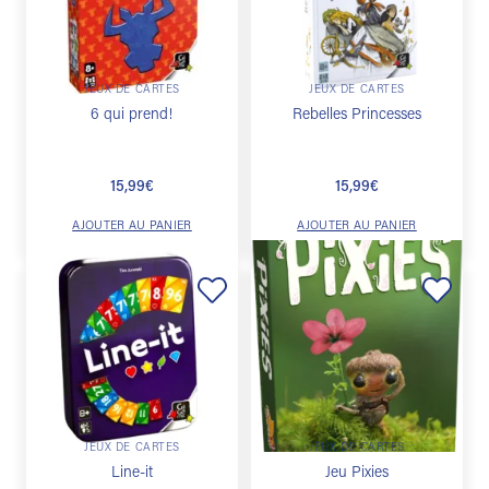
souhaits
souhaits
JEUX DE CARTES
JEUX DE CARTES
6 qui prend!
Rebelles Princesses
15,99
€
15,99
€
AJOUTER AU PANIER
AJOUTER AU PANIER
Ajouter
Ajouter
à la
à la
liste de
liste de
souhaits
souhaits
JEUX DE CARTES
JEUX DE CARTES
Line-it
Jeu Pixies