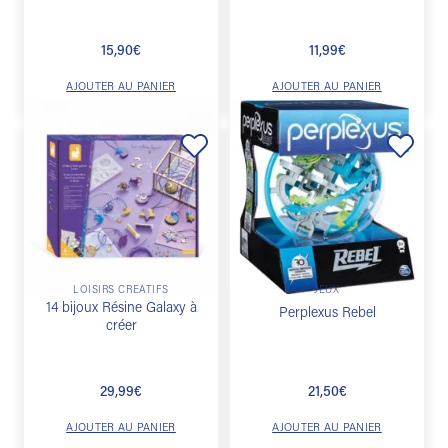
15,90
€
11,99
€
AJOUTER AU PANIER
AJOUTER AU PANIER
Ajouter
Ajouter
à la
à la
liste de
liste de
souhaits
souhaits
LOISIRS CRÉATIFS
JEUX
14 bijoux Résine Galaxy à
Perplexus Rebel
créer
29,99
€
21,50
€
AJOUTER AU PANIER
AJOUTER AU PANIER