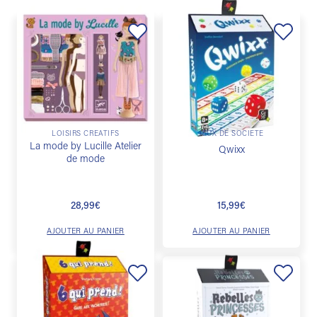
Ajouter
Ajouter
à la
à la
liste de
liste de
souhaits
souhaits
LOISIRS CRÉATIFS
JEUX DE SOCIÉTÉ
La mode by Lucille Atelier
Qwixx
de mode
28,99
€
15,99
€
AJOUTER AU PANIER
AJOUTER AU PANIER
Ajouter
Ajouter
à la
à la
liste de
liste de