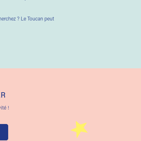
cherchez ? Le Toucan peut
ER
ité !