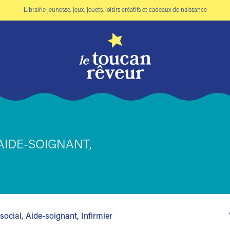
Librairie jeunesse, jeux, jouets, loisirs créatifs et cadeaux de naissance
AIDE-SOIGNANT,
ocial, Aide-soignant, Infirmier