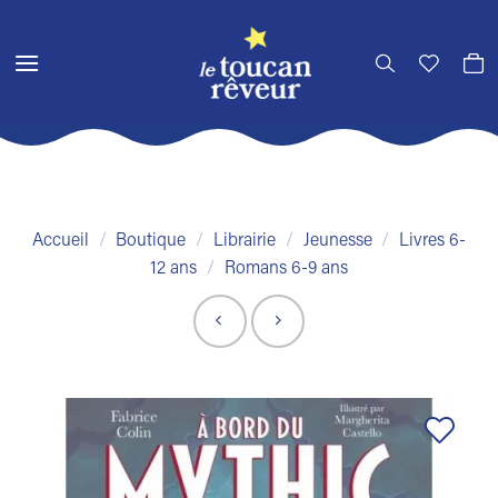
Passer
au
contenu
Accueil
/
Boutique
/
Librairie
/
Jeunesse
/
Livres 6-
12 ans
/
Romans 6-9 ans
Ajouter
à la liste