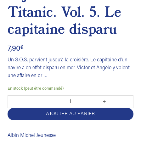
Titanic. Vol. 5. Le
capitaine disparu
7,90
€
Un S.O.S. parvient jusqu’à la croisière. Le capitaine d’un
navire a en effet disparu en mer. Victor et Angèle y voient
une affaire en or …
En stock (peut être commandé)
quantité de A bord du Mythic : le jumeau du Titanic. Vol. 5. Le ca
AJOUTER AU PANIER
Albin Michel Jeunesse