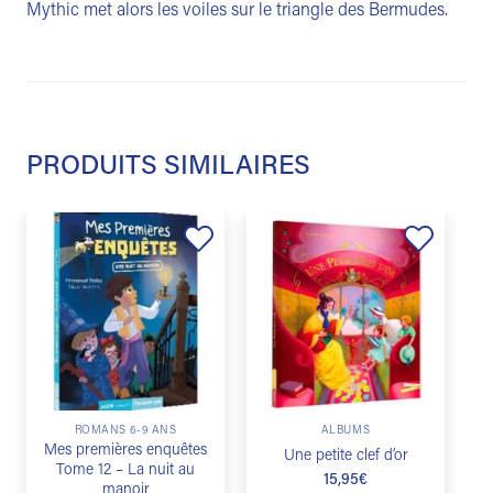
Mythic met alors les voiles sur le triangle des Bermudes.
PRODUITS SIMILAIRES
Ajouter
Ajouter
à la
à la
liste de
liste de
souhaits
souhaits
M
ROMANS 6-9 ANS
ALBUMS
Mes premières enquêtes
Une petite clef d’or
Tome 12 – La nuit au
15,95
€
manoir