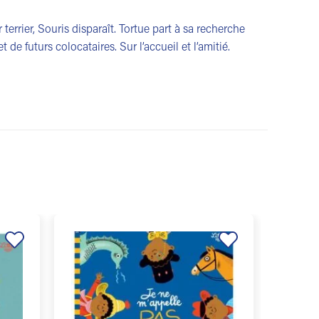
terrier, Souris disparaît. Tortue part à sa recherche
de futurs colocataires. Sur l’accueil et l’amitié.
Ajouter
Ajouter
à la
à la
liste de
liste de
souhaits
souhaits