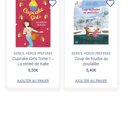
Ajouter
Ajouter
à la
à la
liste de
liste de
souhaits
souhaits
SÉRIES, HÉROS PRÉFÉRÉS
SÉRIES, HÉROS PRÉFÉRÉS
Cupcake Girls Tome 1 –
Coup de foudre au
La rentré de Katie
poulailler
5,50
€
5,40
€
AJOUTER AU PANIER
AJOUTER AU PANIER