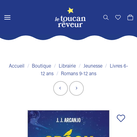
Passer
au
contenu
Accueil
/
Boutique
/
Librairie
/
Jeunesse
/
Livres 6-
12 ans
/
Romans 9-12 ans
Ajouter
à la liste