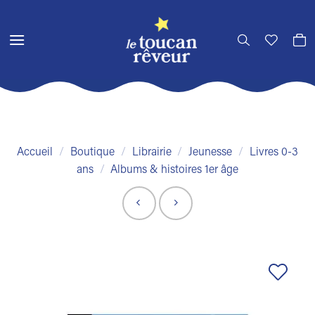
Passer
au
contenu
Accueil
/
Boutique
/
Librairie
/
Jeunesse
/
Livres 0-3
ans
/
Albums & histoires 1er âge
Ajouter
à la liste