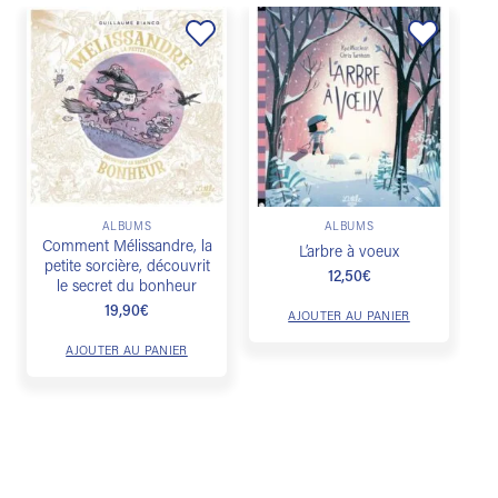
Ajouter
Ajouter
à la
à la
liste de
liste de
souhaits
souhaits
Je
ALBUMS
ALBUMS
Comment Mélissandre, la
L’arbre à voeux
petite sorcière, découvrit
12,50
€
le secret du bonheur
19,90
€
AJOUTER AU PANIER
AJOUTER AU PANIER