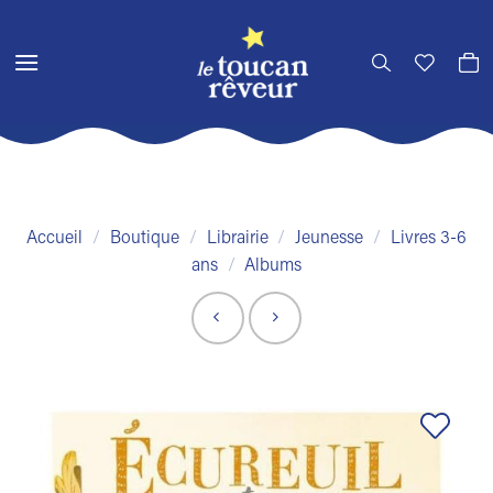
Passer
au
contenu
Accueil
/
Boutique
/
Librairie
/
Jeunesse
/
Livres 3-6
ans
/
Albums
Ajouter
à la liste