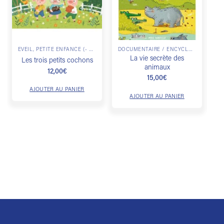
ÉVEIL, PETITE ENFANCE (- DE 3 ANS)
DOCUMENTAIRE / ENCYCLOPÉDIE
La vie secrète des
L
Les trois petits cochons
animaux
12,00
€
15,00
€
AJOUTER AU PANIER
AJOUTER AU PANIER