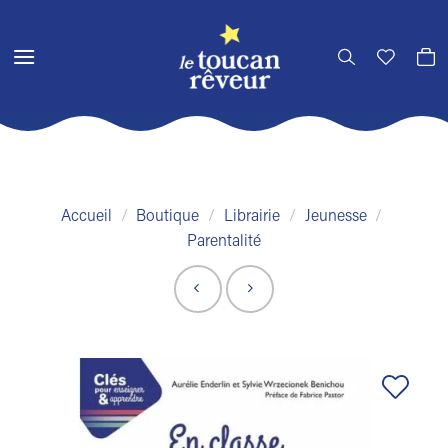
Passer
au
contenu
Accueil
/
Boutique
/
Librairie
/
Jeunesse
/
Parentalité
Ajouter
à la liste