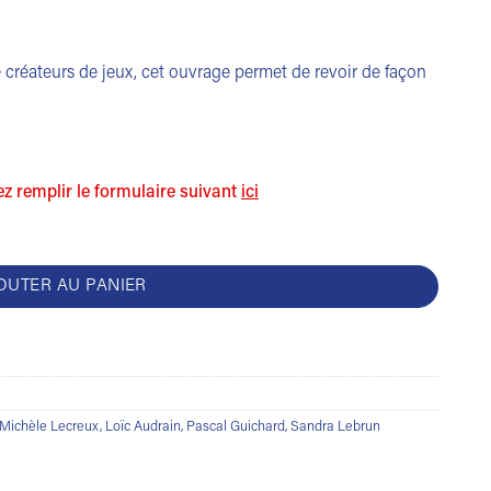
créateurs de jeux, cet ouvrage permet de revoir de façon
…
lez remplir le formulaire suivant
ici
le cp - avec un crayon
OUTER AU PANIER
Michèle Lecreux
,
Loïc Audrain
,
Pascal Guichard
,
Sandra Lebrun