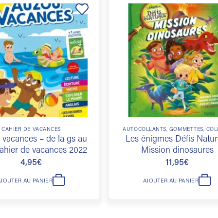
Ajouter
à la
liste de
souhaits
CAHIER DE VACANCES
AUTOCOLLANTS, GOMMETTES, COL
vacances – de la gs au
Les énigmes Défis Natur
ahier de vacances 2022
Mission dinosaures
4,95
€
11,95
€
AJOUTER AU PANIER
AJOUTER AU PANIER