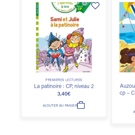
Ajouter
à la
liste de
souhaits
PREMIÈRES LECTURES
Auzou 
La patinoire : CP, niveau 2
cp – C
3,40
€
AJOUTER AU PANIER