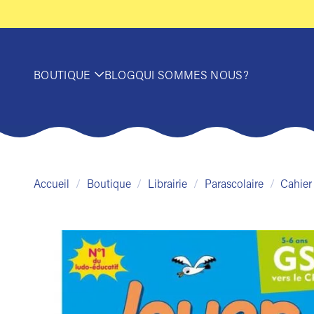
Passer
au
contenu
BOUTIQUE
BLOG
QUI SOMMES NOUS?
Accueil
/
Boutique
/
Librairie
/
Parascolaire
/
Cahier