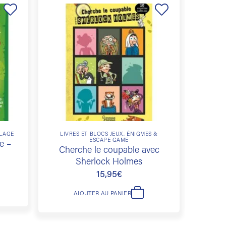
Ajouter
Ajouter
à la
à la
liste de
liste de
souhaits
souhaits
LAGE
LIVRES ET BLOCS JEUX, ÉNIGMES &
ESCAPE GAME
e –
Mes
Cherche le coupable avec
Sherlock Holmes
15,95
€
AJOUTER AU PANIER