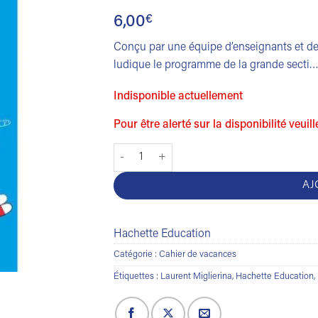
6,00
€
Conçu par une équipe d’enseignants et de 
ludique le programme de la grande secti
Indisponible actuellement
Pour être alerté sur la disponibilité veuil
quantité de Jouer pour réviser de la gs vers 
AJ
Hachette Education
Catégorie :
Cahier de vacances
Étiquettes :
Laurent Miglierina
,
Hachette Education
,