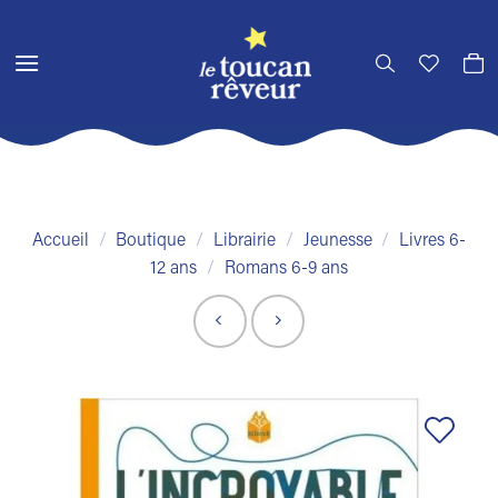
Passer
au
contenu
Accueil
/
Boutique
/
Librairie
/
Jeunesse
/
Livres 6-
12 ans
/
Romans 6-9 ans
Ajouter
à la liste