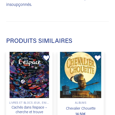
insoupçonnés.
PRODUITS SIMILAIRES
Ajouter
Ajouter
à la
à la
liste de
liste de
souhaits
souhaits
LIVRES ET BLOCS JEUX, ÉNIGMES & ESCAPE GAME
ALBUMS
Cachés dans l’espace –
Chevalier Chouette
cherche et trouve
14,50
€