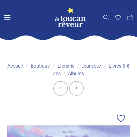
Passer
au
contenu
Accueil
/
Boutique
/
Librairie
/
Jeunesse
/
Livres 3-6
ans
/
Albums
Ajouter
à la liste