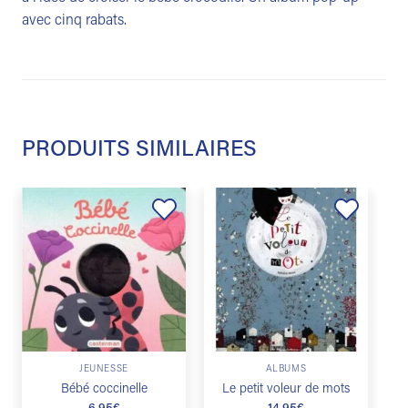
avec cinq rabats.
PRODUITS SIMILAIRES
Ajouter
Ajouter
à la
à la
liste de
liste de
souhaits
souhaits
JEUNESSE
ALBUMS
Bébé coccinelle
Le petit voleur de mots