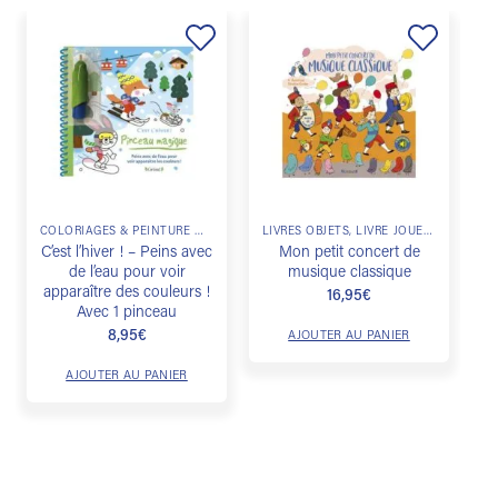
Ajouter
Ajouter
à la
à la
liste de
liste de
souhaits
souhaits
COLORIAGES & PEINTURE MAGIQUE
LIVRES OBJETS, LIVRE JOUET, LIVRE PUZZLE, LIVRE SURPRISE, LIVRE MATIÈRE
C’est l’hiver ! – Peins avec
Mon petit concert de
de l’eau pour voir
musique classique
apparaître des couleurs !
16,95
€
Avec 1 pinceau
8,95
€
AJOUTER AU PANIER
AJOUTER AU PANIER