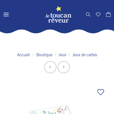
Passer
au
contenu
Accueil
/
Boutique
/
Jeux
/
Jeux de cartes
Ajouter
à la liste
de
souhaits