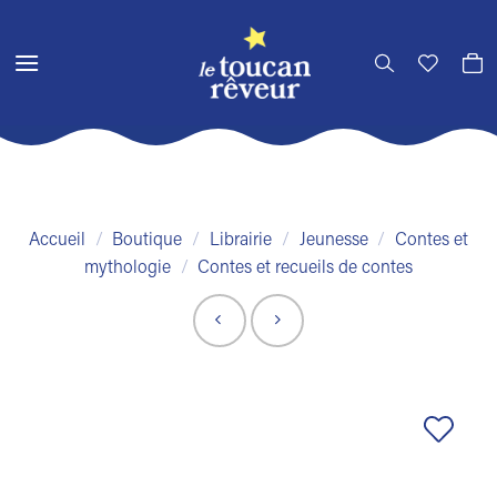
Passer
au
contenu
Accueil
/
Boutique
/
Librairie
/
Jeunesse
/
Contes et
mythologie
/
Contes et recueils de contes
Ajouter
à la liste