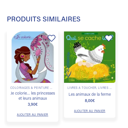
PRODUITS SIMILAIRES
Ajouter
Ajouter
à la
à la
liste de
liste de
souhaits
souhaits
L
COLORIAGES & PEINTURE MAGIQUE
LIVRES À TOUCHER, LIVRES ANIMÉS
Je colorie… les princesses
Les animaux de la ferme
et leurs animaux
8,00
€
3,90
€
AJOUTER AU PANIER
AJOUTER AU PANIER