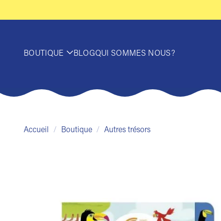
Passer
au
contenu
BOUTIQUE
BLOG
QUI SOMMES NOUS?
Accueil
/
Boutique
/
Autres trésors