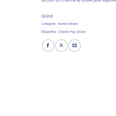
du zoo. Un cherche & trouve pour explor
Gründ
Catégorie :
Autres trésors
Étiquettes :
Charlie Pop
,
Gründ