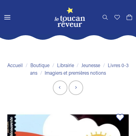
Passer
au
contenu
Accueil
/
Boutique
/
Librairie
/
Jeunesse
/
Livres 0-3
ans
/
Imagiers et premières notions
Ajouter
à la liste