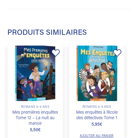
PRODUITS SIMILAIRES
Ajouter
Ajouter
à la
à la
liste de
liste de
souhaits
souhaits
ROMANS 6-9 ANS
ROMANS 6-9 ANS
Mes premières enquêtes
Mes enquêtes à l’école
Tome 12 – La nuit au
des détectives Tome 1
manoir
5,95
€
5,50
€
AJOUTER AU PANIER