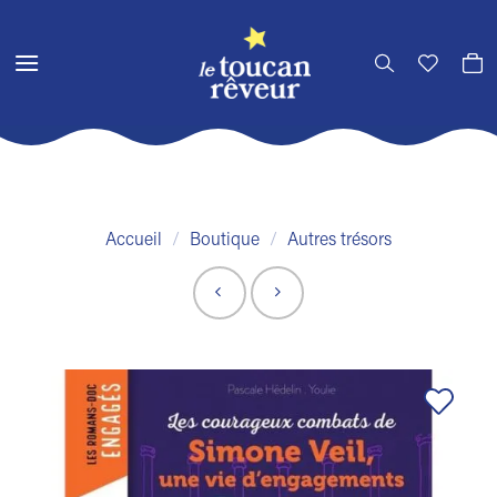
Passer
au
contenu
Accueil
/
Boutique
/
Autres trésors
Ajouter
à la liste
de
souhaits