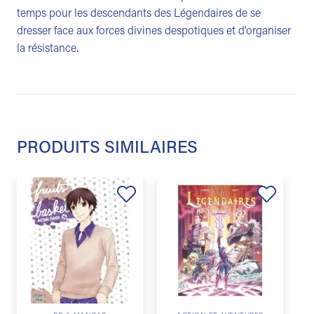
temps pour les descendants des Légendaires de se
dresser face aux forces divines despotiques et d’organiser
la résistance.
PRODUITS SIMILAIRES
Ajouter
Ajouter
à la
à la
liste de
liste de
souhaits
souhaits
J