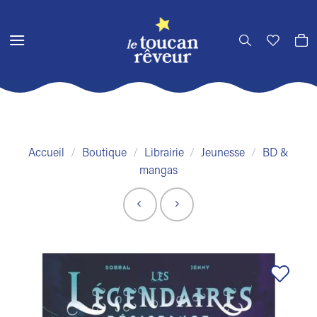
Passer
au
contenu
Accueil
/
Boutique
/
Librairie
/
Jeunesse
/
BD &
mangas
Ajouter
à la liste