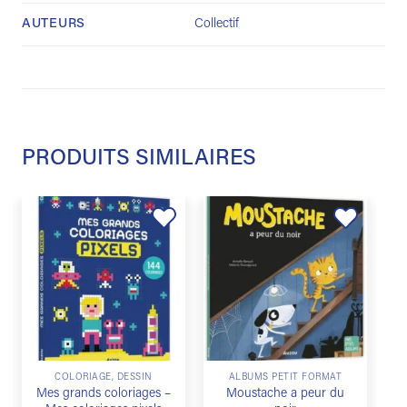
AUTEURS
Collectif
PRODUITS SIMILAIRES
Ajouter
Ajouter
à la
à la
liste de
liste de
souhaits
souhaits
COLORIAGE, DESSIN
ALBUMS PETIT FORMAT
Mes grands coloriages –
Moustache a peur du