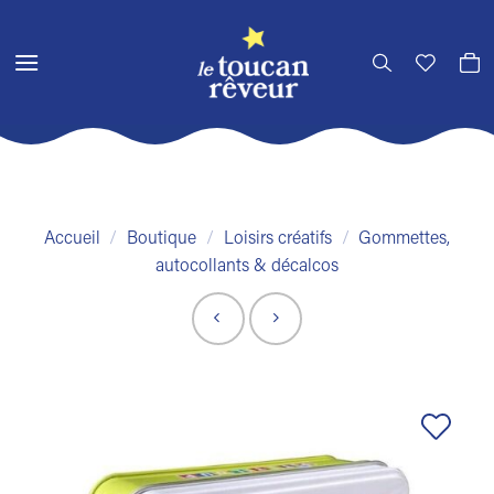
Passer
au
contenu
Accueil
/
Boutique
/
Loisirs créatifs
/
Gommettes,
autocollants & décalcos
Ajouter
à la liste