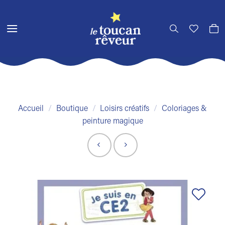
Passer
au
contenu
Accueil
/
Boutique
/
Loisirs créatifs
/
Coloriages &
peinture magique
Ajouter
à la liste