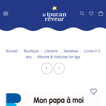
Passer
au
contenu
Accueil
/
Boutique
/
Librairie
/
Jeunesse
/
Livres 0-3
ans
/
Albums & histoires 1er âge
Ajouter
à la liste