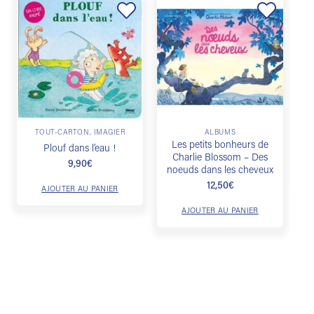
Ajouter
Ajouter
à la
à la
liste de
liste de
souhaits
souhaits
TOUT-CARTON, IMAGIER
ALBUMS
Les petits bonheurs de
Plouf dans l’eau !
Charlie Blossom – Des
9,90
€
noeuds dans les cheveux
12,50
€
AJOUTER AU PANIER
AJOUTER AU PANIER