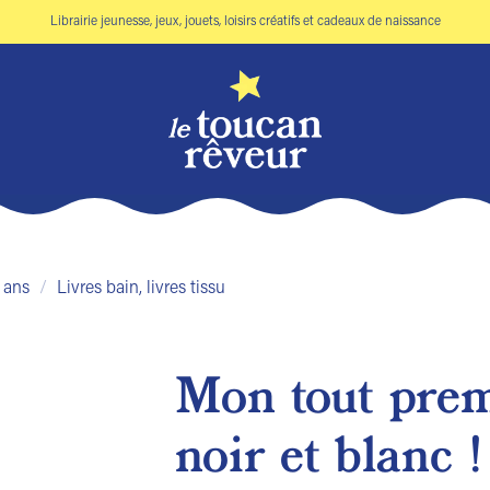
Librairie jeunesse, jeux, jouets, loisirs créatifs et cadeaux de naissance
 ans
/
Livres bain, livres tissu
Mon tout premi
Ajouter
noir et blanc !
à la liste
de
souhaits