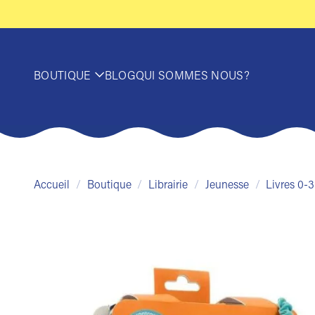
Passer
au
contenu
BOUTIQUE
BLOG
QUI SOMMES NOUS?
Accueil
/
Boutique
/
Librairie
/
Jeunesse
/
Livres 0-3