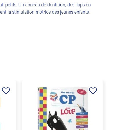
tout-petits. Un anneau de dentition, des flaps en
sent la stimulation motrice des jeunes enfants.
Ajouter
Ajouter
à la
à la
liste de
liste de
souhaits
souhaits