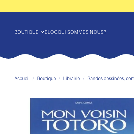
Passer
au
contenu
BOUTIQUE
BLOG
QUI SOMMES NOUS?
Accueil
/
Boutique
/
Librairie
/
Bandes dessinées, co