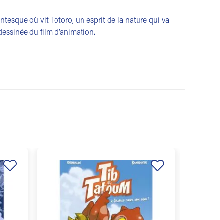
ntesque où vit Totoro, un esprit de la nature qui va
 dessinée du film d’animation.
Ajouter
Ajouter
à la
à la
liste de
liste de
souhaits
souhaits