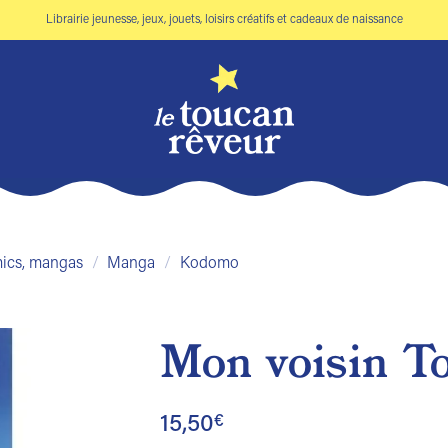
Librairie jeunesse, jeux, jouets, loisirs créatifs et cadeaux de naissance
mics, mangas
/
Manga
/
Kodomo
Mon voisin To
Ajouter
à la liste
15,50
€
de
souhaits