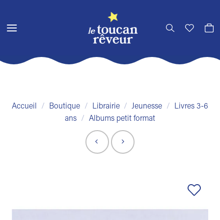
Passer
au
contenu
Accueil
/
Boutique
/
Librairie
/
Jeunesse
/
Livres 3-6
ans
/
Albums petit format
Ajouter
à la liste