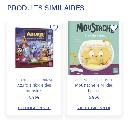
PRODUITS SIMILAIRES
Ajouter
Ajouter
à la
à la
liste de
liste de
souhaits
souhaits
ALBUMS PETIT FORMAT
ALBUMS PETIT FORMAT
Azuro à l’école des
Moustache le roi des
monstres
bêtises
5,95
€
5,95
€
AJOUTER AU PANIER
AJOUTER AU PANIER