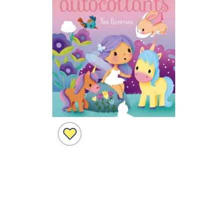
Ajouter
à la
liste de
souhaits