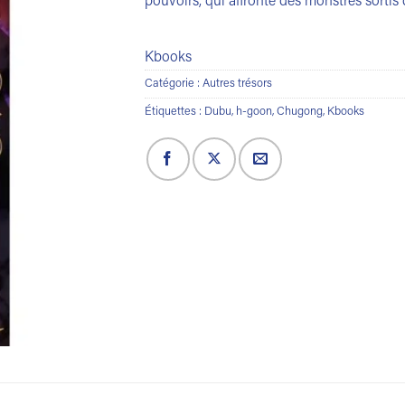
pouvoirs, qui affronte des monstres sortis
Kbooks
Catégorie :
Autres trésors
Étiquettes :
Dubu
,
h-goon
,
Chugong
,
Kbooks