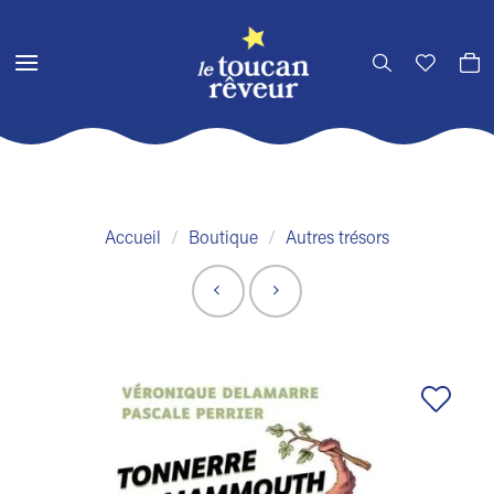
Passer
au
contenu
Accueil
/
Boutique
/
Autres trésors
Ajouter
à la liste
de
souhaits