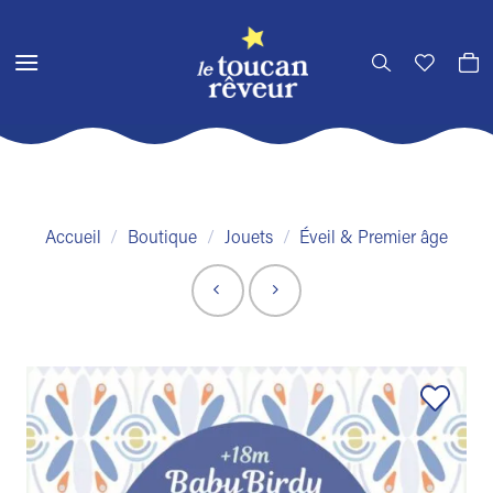
Passer
au
contenu
Accueil
/
Boutique
/
Jouets
/
Éveil & Premier âge
Ajouter
à la liste
de
souhaits