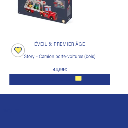
ÉVEIL & PREMIER ÂGE
Story – Camion porte-voitures (bois)
Ajouter
à la
liste de
44,99
€
souhaits
AJOUTER AU PANIER
Trustpilot