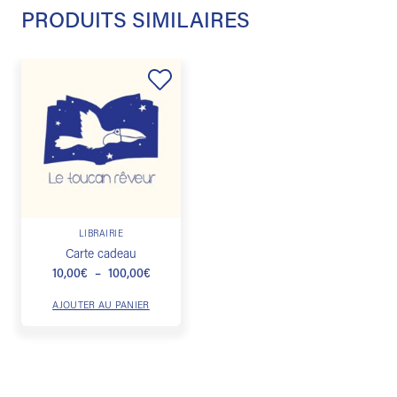
PRODUITS SIMILAIRES
Ajouter
à la
liste de
souhaits
Ce
LIBRAIRIE
produit
Carte cadeau
a
Plage
10,00
€
–
100,00
€
plusieurs
de
prix :
variations.
AJOUTER AU PANIER
10,00€
Les
à
100,00€
options
peuvent
être
choisies