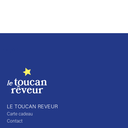
sur
la
page
du
produit
Trustpilot
LE TOUCAN REVEUR
Carte cadeau
Contact