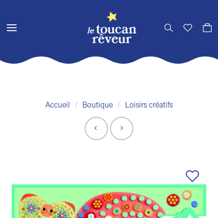
Passer
au
contenu
Accueil
/
Boutique
/
Loisirs créatifs
Ajouter
à la liste
de
souhaits