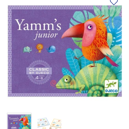
Ajouter
à la liste
de
souhaits