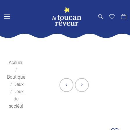
Passer
au
contenu
Accueil
/
Boutique
/
Jeux
/
Jeux
de
société