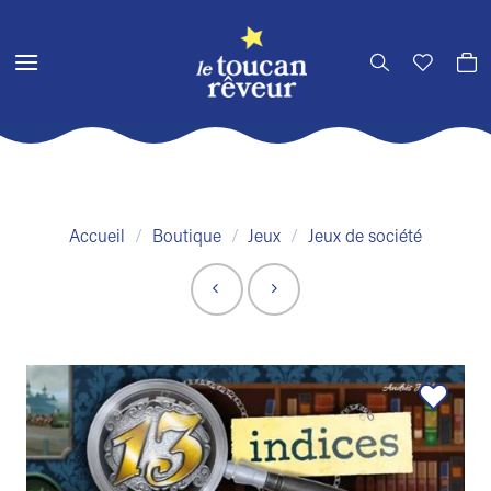
Passer
au
contenu
Accueil
/
Boutique
/
Jeux
/
Jeux de société
Ajouter
à la liste
de
souhaits