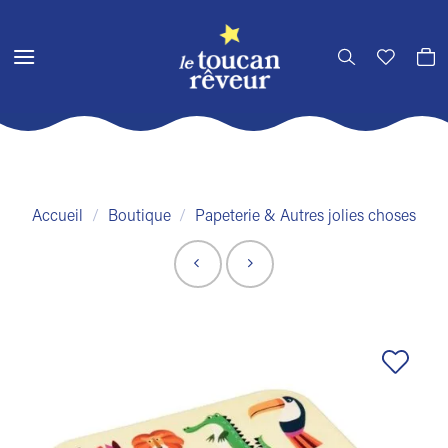
Passer
au
contenu
Accueil
/
Boutique
/
Papeterie & Autres jolies choses
Ajouter
à la liste
de
souhaits