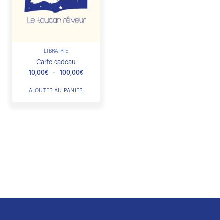
Ce
LIBRAIRIE
produit
Carte cadeau
a
Plage
10,00
€
–
100,00
€
plusieurs
de
prix :
variations.
AJOUTER AU PANIER
10,00€
Les
à
100,00€
options
peuvent
être
choisies
sur
la
page
du
produit