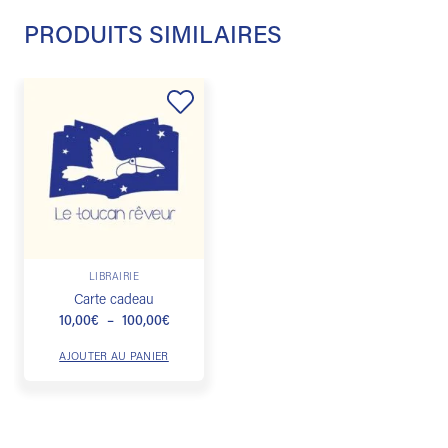
PRODUITS SIMILAIRES
Ajouter
à la
liste de
souhaits
Ce
LIBRAIRIE
produit
Carte cadeau
a
Plage
10,00
€
–
100,00
€
plusieurs
de
prix :
variations.
AJOUTER AU PANIER
10,00€
Les
à
100,00€
options
peuvent
être