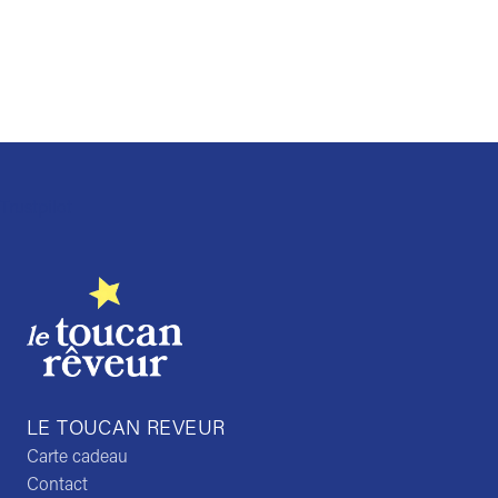
choisies
sur
la
page
du
produit
Trustpilot
LE TOUCAN REVEUR
Carte cadeau
Contact