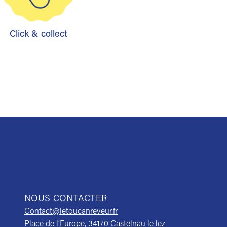
Click & collect
NOUS CONTACTER
Contact@letoucanreveur.fr
Place de l’Europe, 34170 Castelnau le lez