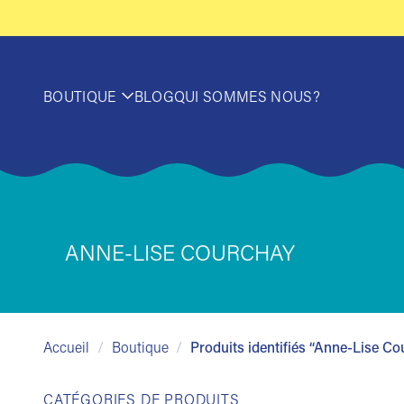
Passer
au
contenu
BOUTIQUE
BLOG
QUI SOMMES NOUS?
ANNE-LISE COURCHAY
Accueil
/
Boutique
/
Produits identifiés “Anne-Lise C
CATÉGORIES DE PRODUITS