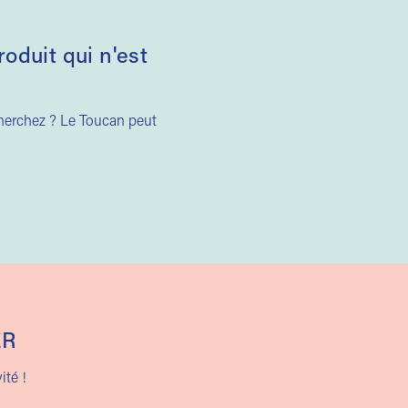
duit qui n'est
cherchez ? Le Toucan peut
ER
ité !