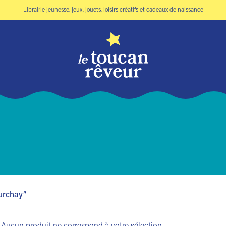
Librairie jeunesse, jeux, jouets, loisirs créatifs et cadeaux de naissance
ourchay”