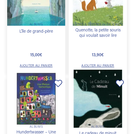
souhaits
souhaits
ALBUMS
LIVRES ILLUSTRÉS (+ DE 3 ANS)
Quenotte, la petite souris
L’île de grand-père
qui voulait savoir lire
15,00
€
13,90
€
AJOUTER AU PANIER
AJOUTER AU PANIER
Ajouter
Ajouter
à la
à la
liste de
liste de
souhaits
souhaits
ALBUMS
ALBUMS
Hundertwasser – Une
Le cadeau de minuit