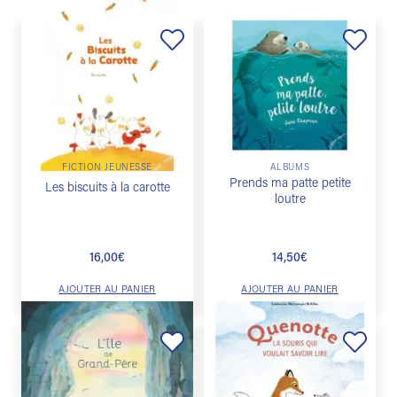
Ajouter
Ajouter
à la
à la
liste de
liste de
souhaits
souhaits
FICTION JEUNESSE
ALBUMS
Prends ma patte petite
Les biscuits à la carotte
loutre
16,00
€
14,50
€
AJOUTER AU PANIER
AJOUTER AU PANIER
Ajouter
Ajouter
à la
à la
liste de
liste de