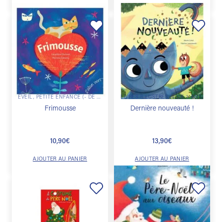
Ajouter
Ajouter
à la
à la
liste de
liste de
souhaits
souhaits
ÉVEIL, PETITE ENFANCE (- DE 3 ANS)
LIVRES ILLUSTRÉS (+ DE 3 ANS)
Frimousse
Dernière nouveauté !
10,90
€
13,90
€
AJOUTER AU PANIER
AJOUTER AU PANIER
Ajouter
Ajouter
à la
à la
liste de
liste de
souhaits
souhaits