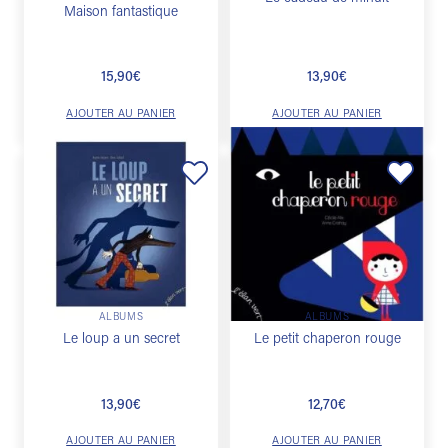
Maison fantastique
15,90
€
13,90
€
AJOUTER AU PANIER
AJOUTER AU PANIER
Ajouter
Ajouter
à la
à la
liste de
liste de
souhaits
souhaits
ALBUMS
ALBUMS
Le loup a un secret
Le petit chaperon rouge
13,90
€
12,70
€
AJOUTER AU PANIER
AJOUTER AU PANIER