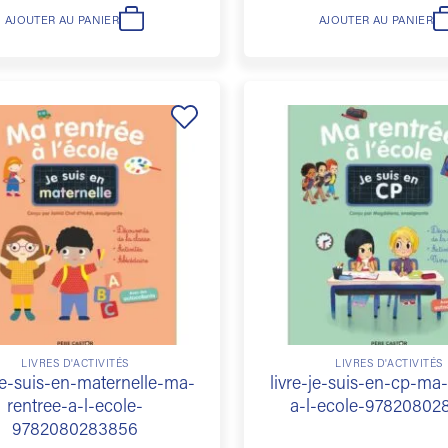
AJOUTER AU PANIER
AJOUTER AU PANIER
Ajouter
à la
liste de
souhaits
LIVRES D'ACTIVITÉS
LIVRES D'ACTIVITÉS
-je-suis-en-maternelle-ma-
livre-je-suis-en-cp-ma-
rentree-a-l-ecole-
a-l-ecole-97820802
9782080283856