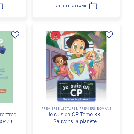
AJOUTER AU PANIER
Ajouter
Ajouter
à la
à la
liste de
liste de
souhaits
souhaits
PREMIÈRES LECTURES, PREMIERS ROMANS
rentree-
Je suis en CP Tome 33 –
80473
Sauvons la planète !