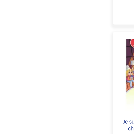
Je s
ch