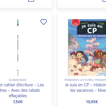
Ajouter
à la
liste de
souhaits
ÉLÉMENTAIRE
PREMIÈRES LECTURES, PREMIE
r cahier d’écriture – Les
Je suis en CP – Histoi
ttres – Avec des rabats
les vacances – Niv
effaçables
7,50
€
10,95
€