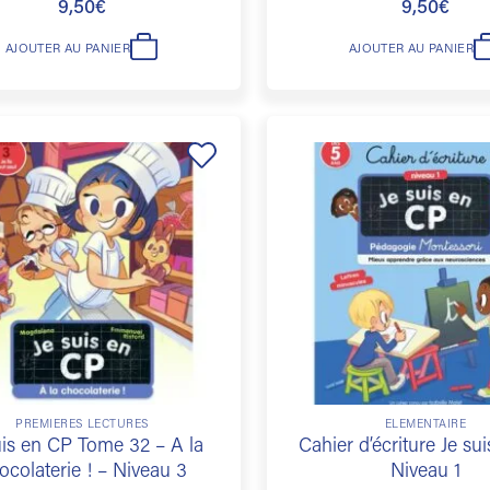
9,50
€
9,50
€
AJOUTER AU PANIER
AJOUTER AU PANIER
Ajouter
à la
liste de
souhaits
PREMIÈRES LECTURES
ÉLÉMENTAIRE
uis en CP Tome 32 – A la
Cahier d’écriture Je su
ocolaterie ! – Niveau 3
Niveau 1