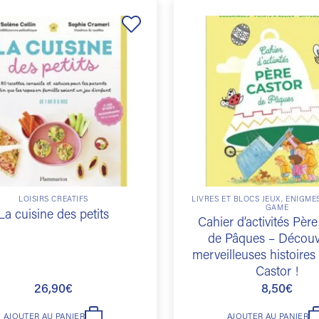
Ajouter
à la
liste de
souhaits
LOISIRS CRÉATIFS
LIVRES ET BLOCS JEUX, ÉNIGME
GAME
La cuisine des petits
Cahier d’activités Pèr
de Pâques – Découv
merveilleuses histoires
Castor !
26,90
€
8,50
€
AJOUTER AU PANIER
AJOUTER AU PANIER