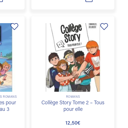
Ajouter
Ajouter
à la
à la
liste de
liste de
souhaits
souhaits
RS ROMANS
ROMANS
res pour
Collège Story Tome 2 – Tous
eau 3
pour elle
12,50
€