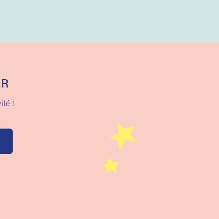
ER
ité !