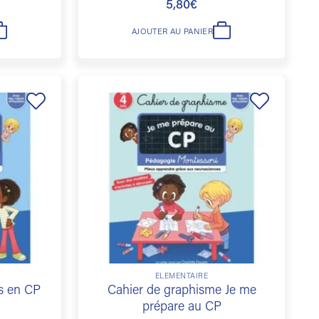
5,80
€
AJOUTER AU PANIER
Ajouter
Ajouter
à la
à la
liste de
liste de
souhaits
souhaits
ÉLÉMENTAIRE
is en CP
Cahier de graphisme Je me
prépare au CP