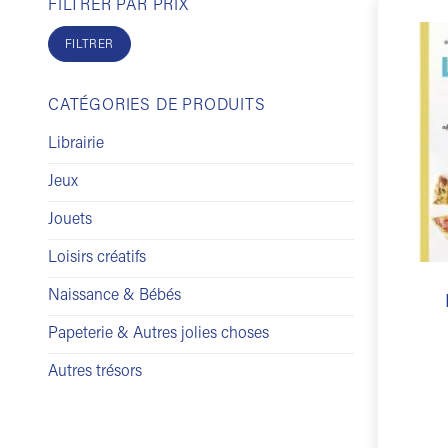
FILTRER PAR PRIX
Prix
Prix
min
max
FILTRER
CATÉGORIES DE PRODUITS
Librairie
Jeux
Jouets
Loisirs créatifs
Naissance & Bébés
Papeterie & Autres jolies choses
Autres trésors