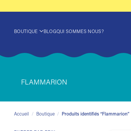
Passer
au
contenu
BOUTIQUE
BLOG
QUI SOMMES NOUS?
FLAMMARION
Accueil
/
Boutique
/
Produits identifiés “Flammarion”