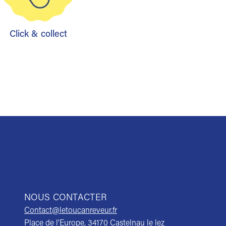
Click & collect
NOUS CONTACTER
Contact@letoucanreveur.fr
Place de l’Europe, 34170 Castelnau le lez