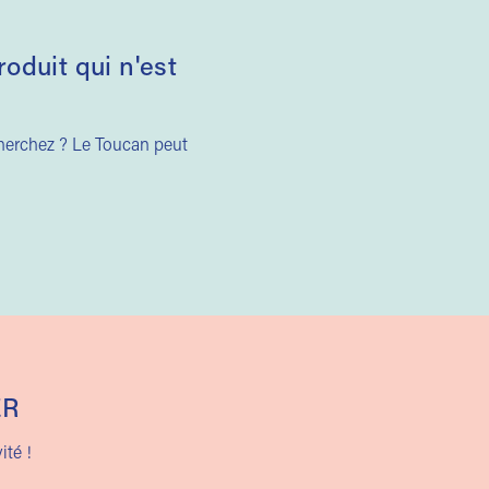
duit qui n'est
cherchez ? Le Toucan peut
ER
ité !