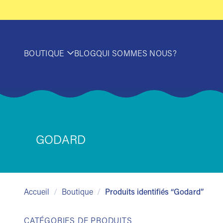
Passer
au
contenu
BOUTIQUE
BLOG
QUI SOMMES NOUS?
GODARD
Accueil
/
Boutique
/
Produits identifiés “Godard”
CATÉGORIES DE PRODUITS