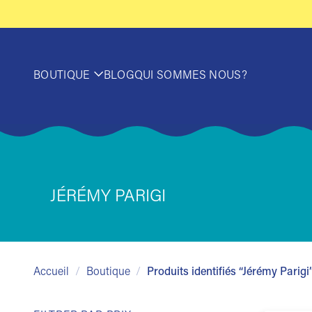
Passer
au
contenu
BOUTIQUE
BLOG
QUI SOMMES NOUS?
JÉRÉMY PARIGI
Accueil
/
Boutique
/
Produits identifiés “Jérémy Parigi