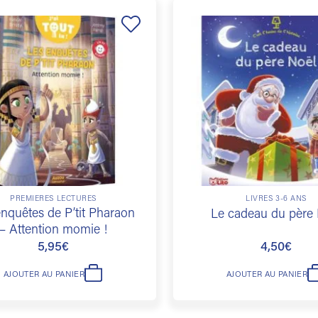
Ajouter
à la
liste de
souhaits
PREMIÈRES LECTURES
LIVRES 3-6 ANS
nquêtes de P’tit Pharaon
Le cadeau du père 
– Attention momie !
5,95
€
4,50
€
AJOUTER AU PANIER
AJOUTER AU PANIER