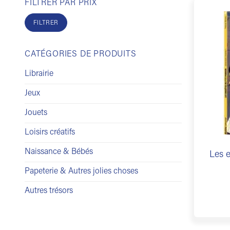
FILTRER PAR PRIX
Prix
Prix
min
max
FILTRER
CATÉGORIES DE PRODUITS
Librairie
Jeux
Jouets
Loisirs créatifs
Naissance & Bébés
Les e
Papeterie & Autres jolies choses
Autres trésors