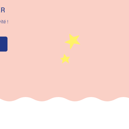
ER
ité !