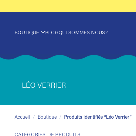
Passer
au
contenu
BOUTIQUE
BLOG
QUI SOMMES NOUS?
LÉO VERRIER
Accueil
/
Boutique
/
Produits identifiés “Léo Verrier”
CATÉGORIES DE PRODUITS