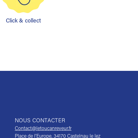
Click & collect
NOUS CONTACTER
Contact@letoucanreveur.fr
Place de l’Europe, 34170 Castelnau le lez