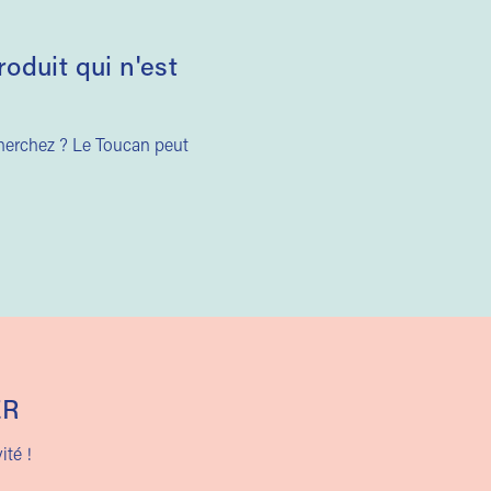
duit qui n'est
cherchez ? Le Toucan peut
ER
ité !