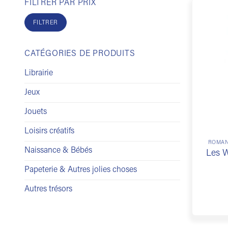
FILTRER PAR PRIX
Prix
Prix
min
max
FILTRER
CATÉGORIES DE PRODUITS
Librairie
Jeux
Jouets
Loisirs créatifs
ROMAN
Naissance & Bébés
Les W
Papeterie & Autres jolies choses
Autres trésors