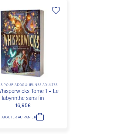
Ajouter
à la
liste de
souhaits
S POUR ADOS & JEUNES ADULTES
hisperwicks Tome 1 – Le
labyrinthe sans fin
16,95
€
AJOUTER AU PANIER