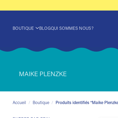
Passer
au
contenu
BOUTIQUE
BLOG
QUI SOMMES NOUS?
MAIKE PLENZKE
Accueil
/
Boutique
/
Produits identifiés “Maike Plenzk