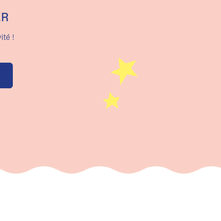
ER
ité !