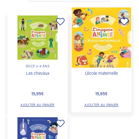
Ajouter
Ajouter
à la
à la
liste de
liste de
souhaits
souhaits
DOCS 3-6 ANS
DOCS 3-6 ANS
Les chevaux
L’école maternelle
15,95
€
15,95
€
AJOUTER AU PANIER
AJOUTER AU PANIER
Ajouter
à la