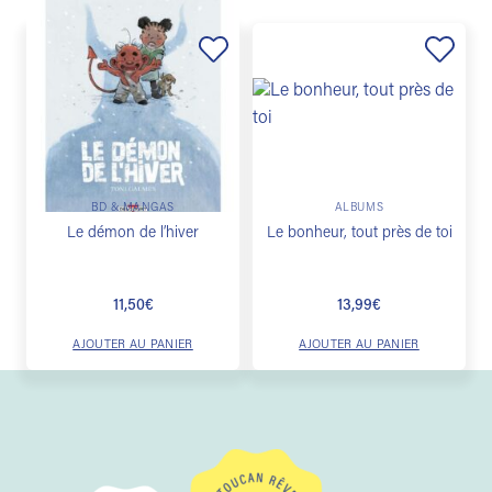
Ajouter
Ajouter
à la
à la
liste de
liste de
souhaits
souhaits
BD & MANGAS
ALBUMS
Le démon de l’hiver
Le bonheur, tout près de toi
11,50
€
13,99
€
AJOUTER AU PANIER
AJOUTER AU PANIER