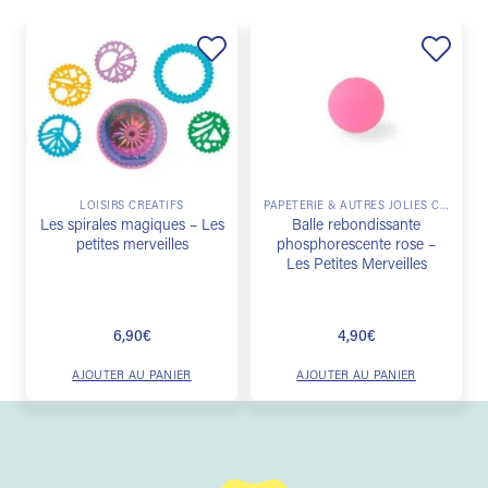
Ajouter
Ajouter
à la
à la
liste de
liste de
souhaits
souhaits
LOISIRS CRÉATIFS
PAPETERIE & AUTRES JOLIES CHOSES
Les spirales magiques – Les
Balle rebondissante
petites merveilles
phosphorescente rose –
Les Petites Merveilles
6,90
€
4,90
€
AJOUTER AU PANIER
AJOUTER AU PANIER