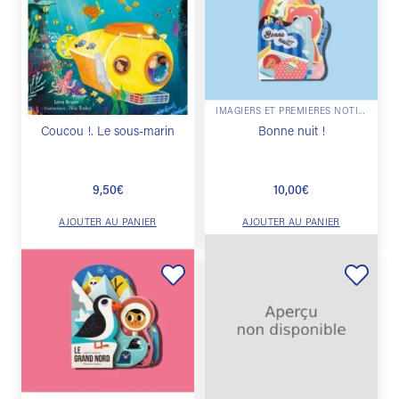
Ajouter
Ajouter
à la
à la
liste de
liste de
souhaits
souhaits
IMAGIERS ET PREMIÈRES NOTIONS
IMAGIERS ET PREMIÈRES NOTIONS
Coucou !. Le sous-marin
Bonne nuit !
9,50
€
10,00
€
AJOUTER AU PANIER
AJOUTER AU PANIER
Ajouter
Ajouter
à la
à la
liste de
liste de
souhaits
souhaits