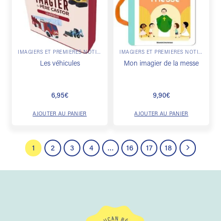
à la
à la
liste de
liste de
souhaits
souhaits
IMAGIERS ET PREMIÈRES NOTIONS
IMAGIERS ET PREMIÈRES NOTIONS
Les véhicules
Mon imagier de la messe
6,95
€
9,90
€
AJOUTER AU PANIER
AJOUTER AU PANIER
1
2
3
4
…
16
17
18