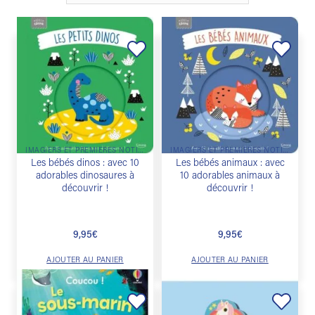
Ajouter
Ajouter
à la
à la
liste de
liste de
souhaits
souhaits
IMAGIERS ET PREMIÈRES NOTIONS
IMAGIERS ET PREMIÈRES NOTIONS
Les bébés dinos : avec 10
Les bébés animaux : avec
adorables dinosaures à
10 adorables animaux à
découvrir !
découvrir !
9,95
€
9,95
€
AJOUTER AU PANIER
AJOUTER AU PANIER