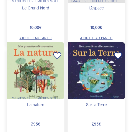
IMAGIERS ET PREMIÈRES NOTIONS
IMAGIERS ET PREMIÈRES NOTIONS
Le Grand Nord
L’espace
10,00
€
10,00
€
AJOUTER AU PANIER
AJOUTER AU PANIER
Ajouter
Ajouter
à la
à la
liste de
liste de
souhaits
souhaits
IMAGIERS ET PREMIÈRES NOTIONS
IMAGIERS ET PREMIÈRES NOTIONS
La nature
Sur la Terre
7,95
€
7,95
€