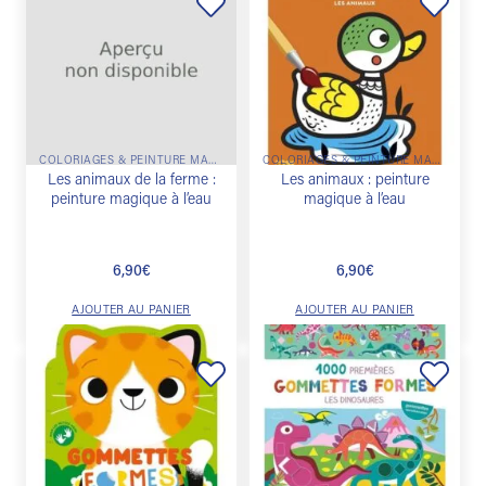
Ajouter
Ajouter
à la
à la
liste de
liste de
souhaits
souhaits
COLORIAGES & PEINTURE MAGIQUE
COLORIAGES & PEINTURE MAGIQUE
Les animaux de la ferme :
Les animaux : peinture
peinture magique à l’eau
magique à l’eau
6,90
€
6,90
€
AJOUTER AU PANIER
AJOUTER AU PANIER
Ajouter
Ajouter
à la
à la
liste de
liste de
souhaits
souhaits