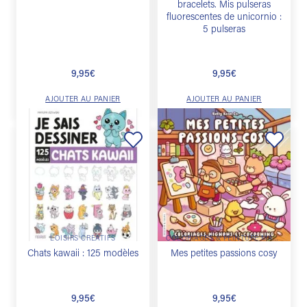
bracelets. Mis pulseras
fluorescentes de unicornio :
5 pulseras
9,95
€
9,95
€
AJOUTER AU PANIER
AJOUTER AU PANIER
Ajouter
Ajouter
à la
à la
liste de
liste de
souhaits
souhaits
LOISIRS CRÉATIFS
COLORIAGES & PEINTURE MAGIQUE
Chats kawaii : 125 modèles
Mes petites passions cosy
9,95
€
9,95
€