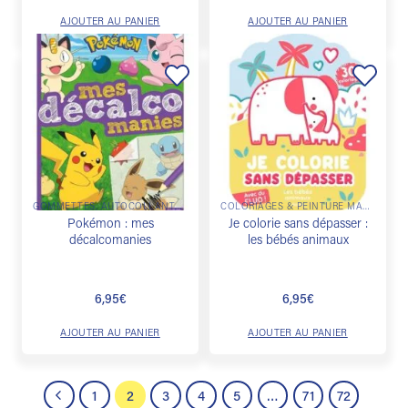
AJOUTER AU PANIER
AJOUTER AU PANIER
Ajouter
Ajouter
à la
à la
liste de
liste de
souhaits
souhaits
GOMMETTES, AUTOCOLLANTS & DÉCALCOS
COLORIAGES & PEINTURE MAGIQUE
Pokémon : mes
Je colorie sans dépasser :
décalcomanies
les bébés animaux
6,95
€
6,95
€
AJOUTER AU PANIER
AJOUTER AU PANIER
1
2
3
4
5
…
71
72