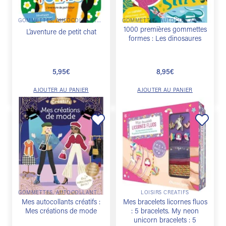
GOMMETTES, AUTOCOLLANTS & DÉCALCOS
GOMMETTES, AUTOCOLLANTS & DÉCALCOS
1000 premières gommettes
L’aventure de petit chat
formes : Les dinosaures
5,95
€
8,95
€
AJOUTER AU PANIER
AJOUTER AU PANIER
Ajouter
Ajouter
à la
à la
liste de
liste de
souhaits
souhaits
GOMMETTES, AUTOCOLLANTS & DÉCALCOS
LOISIRS CRÉATIFS
Mes autocollants créatifs :
Mes bracelets licornes fluos
Mes créations de mode
: 5 bracelets. My neon
unicorn bracelets : 5