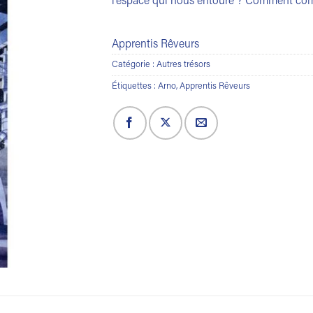
l’espace qui nous entoure ? Comment c
Apprentis Rêveurs
Catégorie :
Autres trésors
Étiquettes :
Arno
,
Apprentis Rêveurs