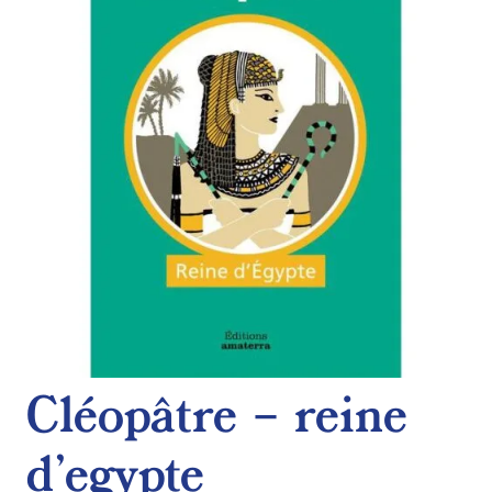
de
souhaits
Cléopâtre – reine
d’egypte