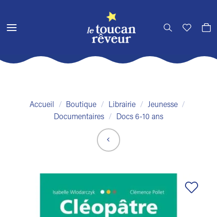
Passer
au
contenu
Accueil
/
Boutique
/
Librairie
/
Jeunesse
/
Documentaires
/
Docs 6-10 ans
Ajouter
à la liste