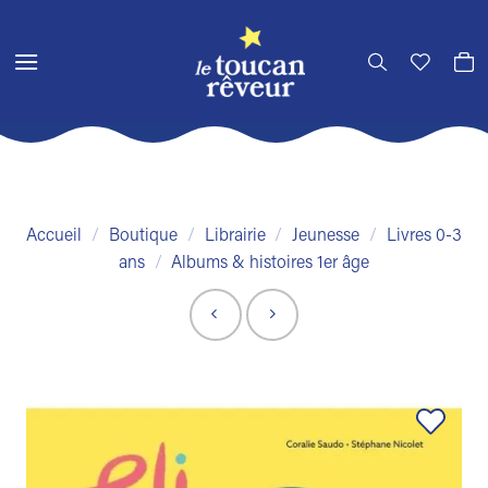
Passer
au
contenu
Accueil
/
Boutique
/
Librairie
/
Jeunesse
/
Livres 0-3
ans
/
Albums & histoires 1er âge
Ajouter
à la liste