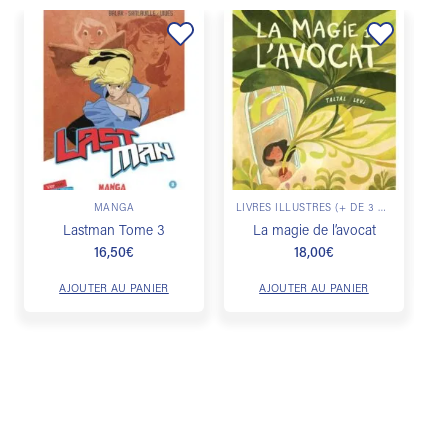
Ajouter
Ajouter
à la
à la
liste de
liste de
souhaits
souhaits
MANGA
LIVRES ILLUSTRÉS (+ DE 3 ANS)
Lastman Tome 3
La magie de l’avocat
16,50
€
18,00
€
AJOUTER AU PANIER
AJOUTER AU PANIER