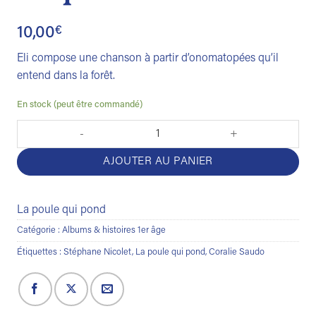
10,00
€
Eli compose une chanson à partir d’onomatopées qu’il
entend dans la forêt.
En stock (peut être commandé)
quantité de Eli et la chanson surprise
AJOUTER AU PANIER
La poule qui pond
Catégorie :
Albums & histoires 1er âge
Étiquettes :
Stéphane Nicolet
,
La poule qui pond
,
Coralie Saudo