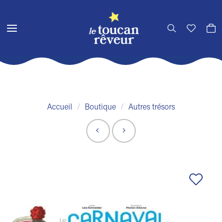
Passer
au
contenu
Accueil
/
Boutique
/
Autres trésors
Ajouter
à la liste
de
souhaits